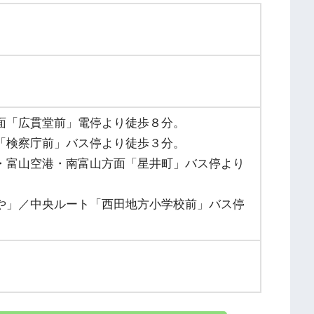
面「広貫堂前」電停より徒歩８分。
「検察庁前」バス停より徒歩３分。
・富山空港・南富山方面「星井町」バス停より
や」／中央ルート「西田地方小学校前」バス停