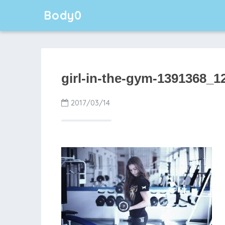
Body0
girl-in-the-gym-1391368_1
2017/03/14